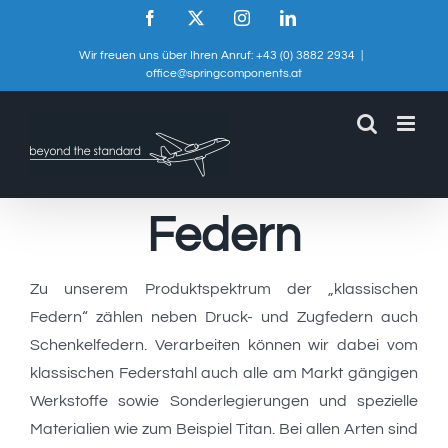
Skip
Facebook
X
Instagram
LinkedIn
to
Wir freuen uns über Ihren Anruf: +43 (0) 3882 2934
|
content
office@springcomponents.at
Federn
Zu unserem Produktspektrum der „klassischen
Federn“ zählen neben Druck- und Zugfedern auch
Schenkelfedern. Verarbeiten können wir dabei vom
klassischen Federstahl auch alle am Markt gängigen
Werkstoffe sowie Sonderlegierungen und spezielle
Materialien wie zum Beispiel Titan. Bei allen Arten sind